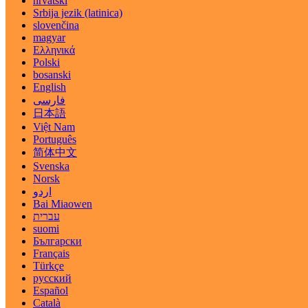
hrvatski
Srbija jezik (latinica)
slovenčina
magyar
Ελληνικά
Polski
bosanski
English
فارسی
日本語
Việt Nam
Português
简体中文
Svenska
Norsk
اردو
Bai Miaowen
עברית
suomi
Български
Français
Türkçe
русский
Español
Català