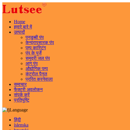
Home
हमारे बारे में
उत्पादों
पनडुब्बी पंप
केन्द्रापसारक पंप
पम्प कास्टिंग
पंप के पुर्जे
समुद्री जल पंप
आग पंप
औद्योगिक पम्प
कंट्रोल पैनल
प्ररित करनेवाला
समाचार
फैक्टरी अवलोकन
संपर्क करें
प्रतिपुष्टि
Language
हिंदी
íslenska