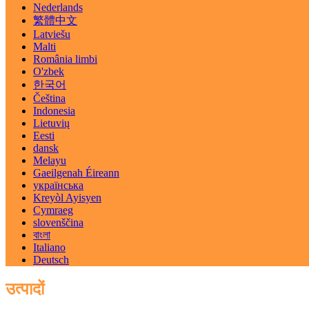
Nederlands
繁體中文
Latviešu
Malti
România limbi
O'zbek
한국어
Čeština
Indonesia
Lietuvių
Eesti
dansk
Melayu
Gaeilgenah Éireann
українська
Kreyòl Ayisyen
Cymraeg
slovenščina
বাংলা
Italiano
Deutsch
उत्पादों