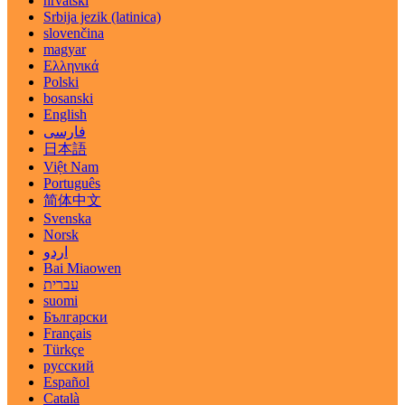
hrvatski
Srbija jezik (latinica)
slovenčina
magyar
Ελληνικά
Polski
bosanski
English
فارسی
日本語
Việt Nam
Português
简体中文
Svenska
Norsk
اردو
Bai Miaowen
עברית
suomi
Български
Français
Türkçe
русский
Español
Català