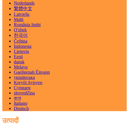
Nederlands
繁體中文
Latviešu
Malti
România limbi
O'zbek
한국어
Čeština
Indonesia
Lietuvių
Eesti
dansk
Melayu
Gaeilgenah Éireann
українська
Kreyòl Ayisyen
Cymraeg
slovenščina
বাংলা
Italiano
Deutsch
उत्पादों