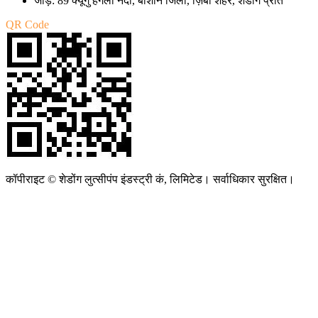
जोड़ें: 89 क्यूगु हेंगली नदी, बोशान जिला, ज़िबो शहर, शेडोंग प्रांत
QR Code
कॉपीराइट © शेडोंग लुत्सीपंप इंडस्ट्री कं, लिमिटेड। सर्वाधिकार सुरक्षित।