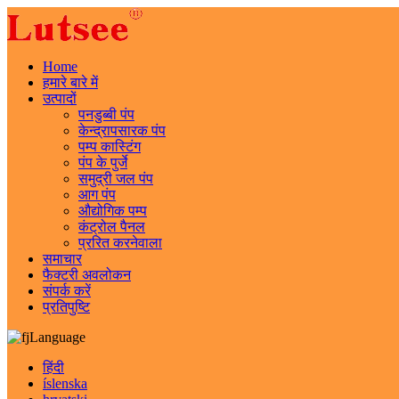
Home
हमारे बारे में
उत्पादों
पनडुब्बी पंप
केन्द्रापसारक पंप
पम्प कास्टिंग
पंप के पुर्जे
समुद्री जल पंप
आग पंप
औद्योगिक पम्प
कंट्रोल पैनल
प्ररित करनेवाला
समाचार
फैक्टरी अवलोकन
संपर्क करें
प्रतिपुष्टि
Language
हिंदी
íslenska