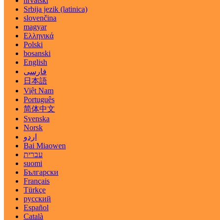
hrvatski
Srbija jezik (latinica)
slovenčina
magyar
Ελληνικά
Polski
bosanski
English
فارسی
日本語
Việt Nam
Português
简体中文
Svenska
Norsk
اردو
Bai Miaowen
עברית
suomi
Български
Français
Türkçe
русский
Español
Català