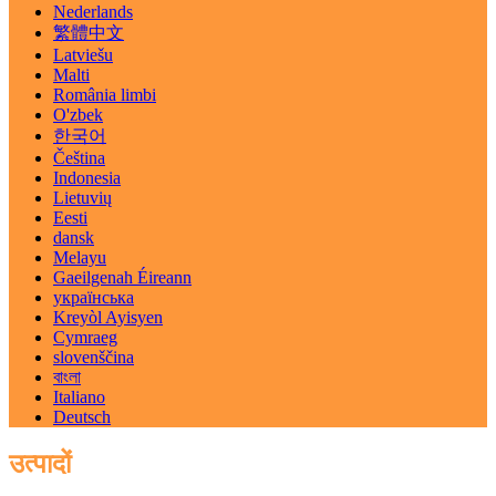
Nederlands
繁體中文
Latviešu
Malti
România limbi
O'zbek
한국어
Čeština
Indonesia
Lietuvių
Eesti
dansk
Melayu
Gaeilgenah Éireann
українська
Kreyòl Ayisyen
Cymraeg
slovenščina
বাংলা
Italiano
Deutsch
उत्पादों