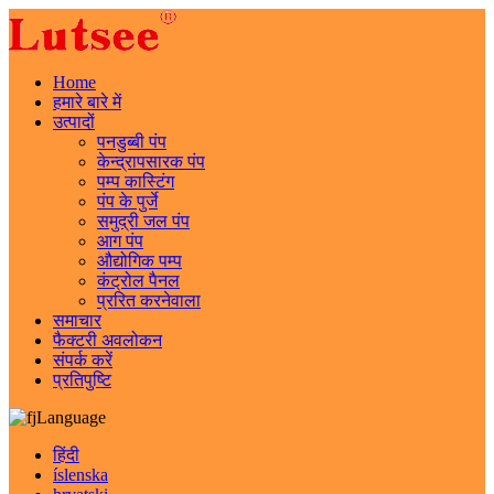
Home
हमारे बारे में
उत्पादों
पनडुब्बी पंप
केन्द्रापसारक पंप
पम्प कास्टिंग
पंप के पुर्जे
समुद्री जल पंप
आग पंप
औद्योगिक पम्प
कंट्रोल पैनल
प्ररित करनेवाला
समाचार
फैक्टरी अवलोकन
संपर्क करें
प्रतिपुष्टि
Language
हिंदी
íslenska