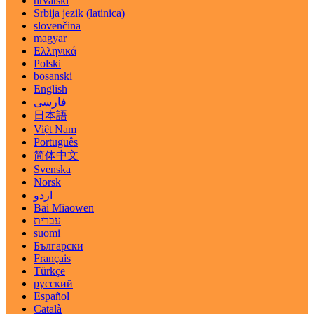
hrvatski
Srbija jezik (latinica)
slovenčina
magyar
Ελληνικά
Polski
bosanski
English
فارسی
日本語
Việt Nam
Português
简体中文
Svenska
Norsk
اردو
Bai Miaowen
עברית
suomi
Български
Français
Türkçe
русский
Español
Català