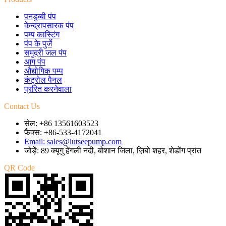
पनडुब्बी पंप
केन्द्रापसारक पंप
पम्प कास्टिंग
पंप के पुर्जे
समुद्री जल पंप
आग पंप
औद्योगिक पम्प
कंट्रोल पैनल
प्ररित करनेवाला
Contact Us
सेल: +86 13561603523
फैक्स: +86-533-4172041
Email: sales@lutseepump.com
जोड़ें: 89 क्यूगु हेंगली नदी, बोशान जिला, ज़िबो शहर, शेडोंग प्रांत
QR Code