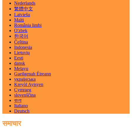
Nederlands
繁體中文
Latviešu
Malti
România limbi
O'zbek
한국어
Čeština
Indonesia
Lietuvių
Eesti
dansk
Melayu
Gaeilgenah Éireann
українська
Kreyòl Ayisyen
Cymraeg
slovenščina
বাংলা
Italiano
Deutsch
समाचार