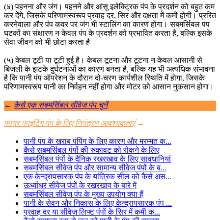
(४) पहनना और जंग। पहनने और आंसू इलेक्ट्रिक पंप के प्रदर्शन को बहुत कम
कर देंगे, जिसके परिणामस्वरूप प्रवाह दर, सिर और दक्षता में कमी होगी। प्ररित
करनेवाला और पंप कवर पर जंग भी स्टालिंग का कारण होगा। सबमर्सिबल पंप
घटकों का संक्षारण न केवल पंप के प्रदर्शन को प्रभावित करता है, बल्कि इसके
सेवा जीवन को भी छोटा करता है
(५) केबल टूटी या टूटी हुई है। केबल टूटना और टूटना न केवल आसानी से
बिजली के झटके दुर्घटनाओं का कारण बनता है, बल्कि यह भी अत्यधिक संभावना
है कि पानी पंप ऑपरेशन के दौरान दो-चरण कार्यशील स्थिति में होगा, जिसके
परिणामस्वरूप पानी का निर्वहन नहीं होगा और मोटर को आसान नुकसान होगा।
←
कैसे एक सबमर्सिबल सीवेज पंप चुनें
फायर फाइटिंग पंप के लिए नियंत्रण आवश्यकताएं
→
पानी पंप के खराब पंपिंग के लिए कारण और मरम्मत क...
कैसे सबमर्सिबल पंपों की रुकावट को रोकने के लिए
सबमर्सिबल पंपों के दैनिक रखरखाव के लिए सावधानियां
सबमर्सिबल सीवेज पंप और सामान्य सीवेज पंपों के ब...
एक केन्द्रापसारक पंप के यांत्रिक सील को कैसे अस...
ऊर्ध्वाधर सीवेज पंपों के रखरखाव के बारे में
सबमर्सिबल सीवेज पंप के मुख्य उपयोग क्या हैं
पानी के सेवन और निकास के लिए केन्द्रापसारक पंप ...
प्रवाह दर या सीवेज लिफ्ट पंपों के सिर में कमी क...