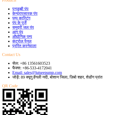
Products
पनडुब्बी पंप
केन्द्रापसारक पंप
पम्प कास्टिंग
पंप के पुर्जे
समुद्री जल पंप
आग पंप
औद्योगिक पम्प
कंट्रोल पैनल
प्ररित करनेवाला
Contact Us
सेल: +86 13561603523
फैक्स: +86-533-4172041
Email: sales@lutseepump.com
जोड़ें: 89 क्यूगु हेंगली नदी, बोशान जिला, ज़िबो शहर, शेडोंग प्रांत
QR Code