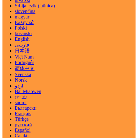
hrvatski
Srbija jezik (latinica)
slovenčina
magyar
Ελληνικά
Polski
bosanski
English
فارسی
日本語
Việt Nam
Português
简体中文
Svenska
Norsk
اردو
Bai Miaowen
עברית
suomi
Български
Français
Türkçe
русский
Español
Català