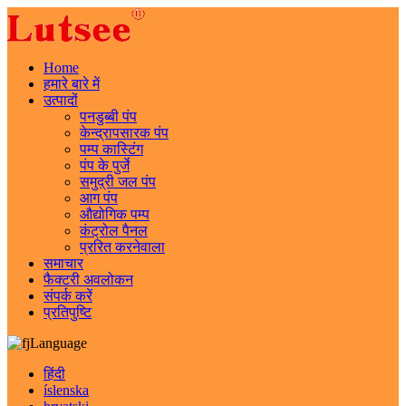
Home
हमारे बारे में
उत्पादों
पनडुब्बी पंप
केन्द्रापसारक पंप
पम्प कास्टिंग
पंप के पुर्जे
समुद्री जल पंप
आग पंप
औद्योगिक पम्प
कंट्रोल पैनल
प्ररित करनेवाला
समाचार
फैक्टरी अवलोकन
संपर्क करें
प्रतिपुष्टि
Language
हिंदी
íslenska