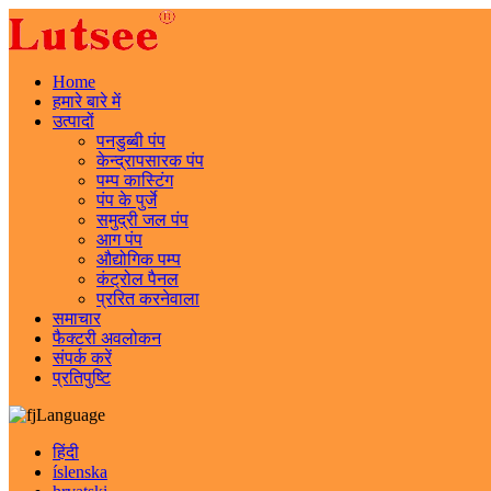
Home
हमारे बारे में
उत्पादों
पनडुब्बी पंप
केन्द्रापसारक पंप
पम्प कास्टिंग
पंप के पुर्जे
समुद्री जल पंप
आग पंप
औद्योगिक पम्प
कंट्रोल पैनल
प्ररित करनेवाला
समाचार
फैक्टरी अवलोकन
संपर्क करें
प्रतिपुष्टि
Language
हिंदी
íslenska