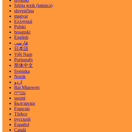
hrvatski
Srbija jezik (latinica)
slovenčina
magyar
Ελληνικά
Polski
bosanski
English
فارسی
日本語
Việt Nam
Português
简体中文
Svenska
Norsk
اردو
Bai Miaowen
עברית
suomi
Български
Français
Türkçe
русский
Español
Català