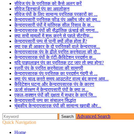
सीवेज पंप के प्ररितक को कैसे अलग करें
सीवेज डिस्चार्ज पंप का अवलोकन
सीवेज पंपों के लिए सामान्य प्ररितक प्रकारों का ...
केन्द्रापसारी प्ररितक फीड पंप अक्षीय जोर को क्य...
केन्द्रापसारी पंपों में यांत्रिक सील रिसाव के क...
केन्द्रापसारक पंपों की सैद्धांतिक ऊंचाई की गणना...
क्या सभी मामलों में शुरू करने से पहले सेंट्रीफ्...
केन्द्रापसारी पम्प से पानी क्यों लीक होता है?
क्या एक ही आकार के दो प्ररितकों वाले केन्द्रापस...
केन्द्रापसारक पंप के ढीले प्ररित करनेवाला की दो...
केन्द्रापसारक पंपों के एंटी-कैविटेशन प्रदर्शन क...
यदि पाइपलाइन पंप का प्ररितक टूट जाए तो क्या होगा?
स्लरी पंप के प्ररित करनेवाला की सामग्री
केन्द्रापसारक पंप प्ररितक का प्रदर्शन गंदगी से ...
क्या पंप चालू करते समय आउटलेट वाल्व बंद करना आव...
कैविटेशन घटना और केन्द्रापसारक पंप के कारण
ऊर्जा संरक्षण में केन्द्रापसारी पंपों के क्या ल...
एकल-सक्शन पंपों की दक्षता में सुधार के कार्य सि...
केन्द्रापसारी पम्प का संचालन सिद्धांत
चुंबकीय केन्द्रापसारक पंपों की सामान्य खराबी और...
Advanced Search
Quick Navigation
Home