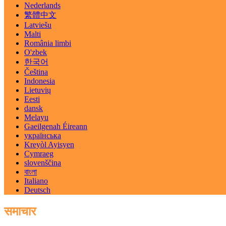
Nederlands
繁體中文
Latviešu
Malti
România limbi
O'zbek
한국어
Čeština
Indonesia
Lietuvių
Eesti
dansk
Melayu
Gaeilgenah Éireann
українська
Kreyòl Ayisyen
Cymraeg
slovenščina
বাংলা
Italiano
Deutsch
समाचार