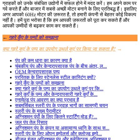
ग्राहकों को उनके संबंधित उद्योगों में सफल होने में मदद करें। हम अपने काम पर
गर्व करते हैं और बाजार में सबसे अच्छी मोटर बनाने के लिए प्रतिबद्ध हैं। इसलिए
अगर आपको 60Hz मोटर की ज़रूरत है, तो हमारी कंपनी से बेहतर कोई विकल्प
नहीं है। हमें पूरा भरोसा है कि हम आपकी ज़रूरतों को पूरा कर सकते हैं और
आपकी उम्मीदों से बढ़कर काम कर सकते हैं।
←
गहरे कुँए के पम्पों को समझना
क्या गहरे कुएं के पम्प का उपयोग उथले कुएं पर किया जा सकता है?
→
पंप की कम धारा का कारण क्या है
चुंबकीय पंप और केन्द्रापसारक पंप के बीच अंतर, ल...
OEM केन्द्रापसारक पम्प
प्ररितक के लिए स्टेनलेस स्टील कास्टिंग क्यों?
गहरे कुँए के पम्पों को समझना
क्या गहरे कुएं के पम्प का उपयोग उथले कुएं पर कि...
गहरे कुएँ के पम्प और केन्द्रापसारी गहरे कुएँ के...
एनामेल्ड पंप आवरण का क्या प्रभाव है
सबमर्सिबल स्लरी पंप के प्रवाह भागों का सामग्री चयन
स्लरी पंप के मुख्य पैरामीटर
अग्निशमन पंपों के लिए कितने स्टार्टिंग मोड हैं?...
जल पंप तेल रिसाव
अग्निशमन पंप के कंपन या असामान्य ध्वनि के साथ स...
स्लरी पंप के लिए ओपन इम्पेलर्स और क्लोज्ड इम्पे...
डीजल इंजन अग्निशमन पंप और इलेक्ट्रिक अग्निशमन प...