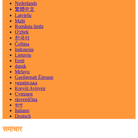
Nederlands
繁體中文
Latviešu
Malti
România limbi
O'zbek
한국어
Čeština
Indonesia
Lietuvių
Eesti
dansk
Melayu
Gaeilgenah Éireann
українська
Kreyòl Ayisyen
Cymraeg
slovenščina
বাংলা
Italiano
Deutsch
समाचार