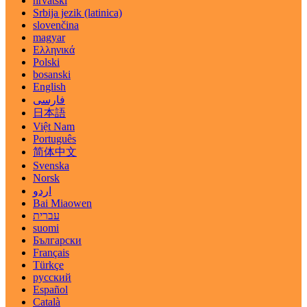
hrvatski
Srbija jezik (latinica)
slovenčina
magyar
Ελληνικά
Polski
bosanski
English
فارسی
日本語
Việt Nam
Português
简体中文
Svenska
Norsk
اردو
Bai Miaowen
עברית
suomi
Български
Français
Türkçe
русский
Español
Català