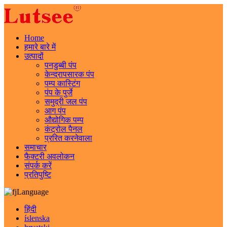
Home
हमारे बारे में
उत्पादों
पनडुब्बी पंप
केन्द्रापसारक पंप
पम्प कास्टिंग
पंप के पुर्जे
समुद्री जल पंप
आग पंप
औद्योगिक पम्प
कंट्रोल पैनल
प्ररित करनेवाला
समाचार
फैक्टरी अवलोकन
संपर्क करें
प्रतिपुष्टि
Language
हिंदी
íslenska