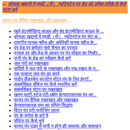
←
कोयला खदानों में एमडी（पी） म्यूटिस्टेज पंप सेट को उचित तरीके से कैसे
स्टोर करें
फायर पंप दैनिक रखरखाव और रखरखाव
→
खुले इंटरमीडिएट बाउल और बंद इंटरमीडिएट बाउल के ...
कोयला खदानों में एमडी（पी） म्यूटिस्टेज पंप सेट क...
राष्ट्रीय मानक फ्लैंज और अमेरिकी मानक फ्लैंज के...
पंप हेड पर इम्पेलर फ्लो चैनल का प्रभाव
प्रवाह दर और हेड के आधार पर पंप मॉडल का निर्धार...
पानी पंप के हेड का परीक्षण कैसे करें
जल पंपों का रखरखाव
सर्दियों में जल पंपों के रखरखाव और रख-रखाव के त...
एक फव्वारा जल पंप का कार्य
गार्डन लैंडस्केप फाउंटेन वॉटर पंप के लिए इंस्टॉ...
सबमर्सिबल सीवेज पंप कैसे स्थापित करें
सबमर्सिबल मोटर का रखरखाव
खनन मल्टी-स्टेज एंटी-घर्षण केन्द्रापसारक पंप का...
फायर पंप दैनिक रखरखाव और रखरखाव
केन्द्रापसारक पम्प का पम्पिंग सिद्धांत
विंटर पंप एंटी-फ्रीजिंग उपाय
पंप के स्रोत के बारे में
सीवेज पंप कैसे चुनें
फायर पंप पाइप में पानी न होने की समस्या और समाधान