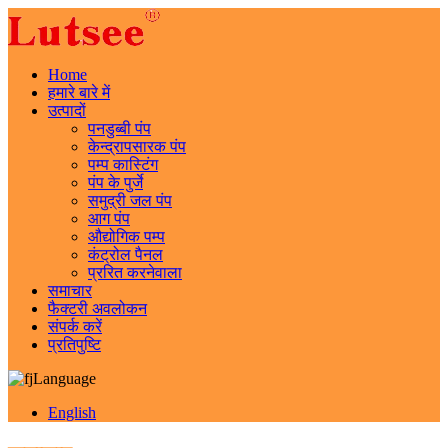
Home
हमारे बारे में
उत्पादों
पनडुब्बी पंप
केन्द्रापसारक पंप
पम्प कास्टिंग
पंप के पुर्जे
समुद्री जल पंप
आग पंप
औद्योगिक पम्प
कंट्रोल पैनल
प्ररित करनेवाला
समाचार
फैक्टरी अवलोकन
संपर्क करें
प्रतिपुष्टि
Language
English