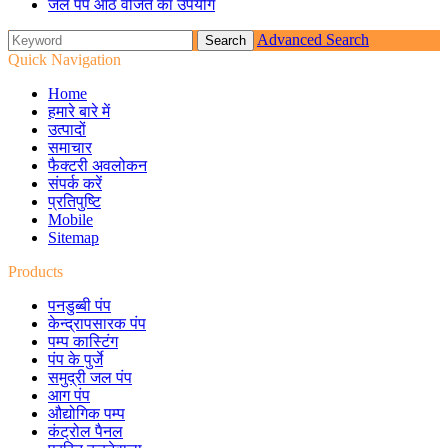
जल पंप आठ वर्जित का उपयोग
Advanced Search
Quick Navigation
Home
हमारे बारे में
उत्पादों
समाचार
फैक्टरी अवलोकन
संपर्क करें
प्रतिपुष्टि
Mobile
Sitemap
Products
पनडुब्बी पंप
केन्द्रापसारक पंप
पम्प कास्टिंग
पंप के पुर्जे
समुद्री जल पंप
आग पंप
औद्योगिक पम्प
कंट्रोल पैनल