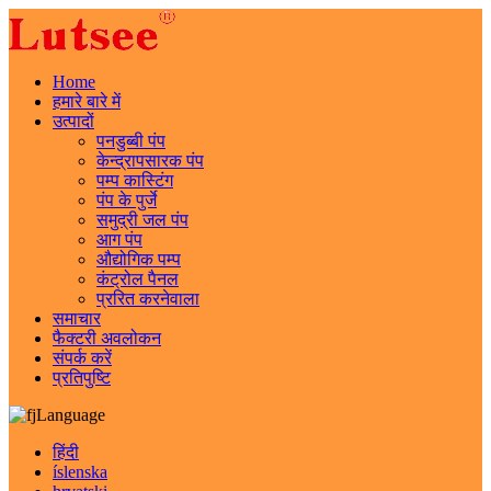
Home
हमारे बारे में
उत्पादों
पनडुब्बी पंप
केन्द्रापसारक पंप
पम्प कास्टिंग
पंप के पुर्जे
समुद्री जल पंप
आग पंप
औद्योगिक पम्प
कंट्रोल पैनल
प्ररित करनेवाला
समाचार
फैक्टरी अवलोकन
संपर्क करें
प्रतिपुष्टि
Language
हिंदी
íslenska