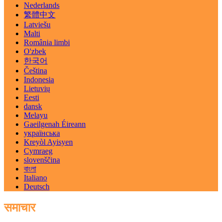
Nederlands
繁體中文
Latviešu
Malti
România limbi
O'zbek
한국어
Čeština
Indonesia
Lietuvių
Eesti
dansk
Melayu
Gaeilgenah Éireann
українська
Kreyòl Ayisyen
Cymraeg
slovenščina
বাংলা
Italiano
Deutsch
समाचार