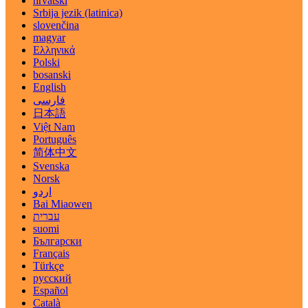
hrvatski
Srbija jezik (latinica)
slovenčina
magyar
Ελληνικά
Polski
bosanski
English
فارسی
日本語
Việt Nam
Português
简体中文
Svenska
Norsk
اردو
Bai Miaowen
עברית
suomi
Български
Français
Türkçe
русский
Español
Català