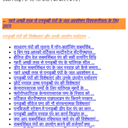
←
गहरे अच्छी तरह से पनडुब्बी पंपों के जल अवशोषण विश्वसनीयता के लिए
उपाय
पनडुब्बी पंपों की विशेषताएं और उनके उपयोग पर्यावरण
→
साधारण पंपों की तुलना में नॉन-क्लॉजिंग सबमर्सिब...
द बिग गाइ आपको वर्टिकल मल्टीस्टेज सेंट्रीफ्यूगल...
क्षैतिज डीप वेल सबमर्सिबल पंप की सही वायरिंग विधि
गहरी अच्छी तरह से पनडुब्बी पंप के यांत्रिक सील ...
डीप वेल सबमर्सिबल पंप के जल प्रवाह को कैसे समाय...
गहरे अच्छी तरह से पनडुब्बी पंपों के जल अवशोषण व...
पनडुब्बी पंपों की विशेषताएं और उनके उपयोग पर्यावरण
छोटे प्रवाह उच्च पनडुब्बी पंप की विशेषताएं
केन्द्रापसारक पम्पों के लिए यांत्रिक मुहरों के ...
फ्लोरोप्लास्टिक केन्द्रापसारक पम्प के रिसाव को ...
वर्टिकल सेंट्रीफ्यूगल पाइपलाइन पंप कितने प्रकार...
पनडुब्बी सीवेज पम्प की नौ संरचनात्मक विशेषताएं
पनबिजली स्टेशन में पनडुब्बी डीप वेल पंप का कार्...
पनडुब्बी अक्षीय प्रवाह पंप का कार्य सिद्धांत क्...
क्या आप सबमर्सिबल एक्सियल फ्लो पंप की विशेषताएं...
सबमर्सिबल पंपों का उपयोग करने की वर्जनाएँ क्या ...