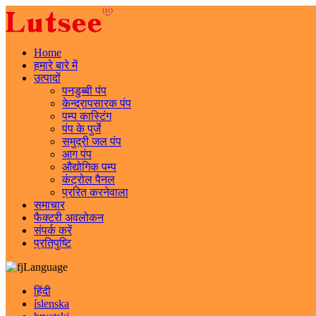
Home
हमारे बारे में
उत्पादों
पनडुब्बी पंप
केन्द्रापसारक पंप
पम्प कास्टिंग
पंप के पुर्जे
समुद्री जल पंप
आग पंप
औद्योगिक पम्प
कंट्रोल पैनल
प्ररित करनेवाला
समाचार
फैक्टरी अवलोकन
संपर्क करें
प्रतिपुष्टि
Language
हिंदी
íslenska