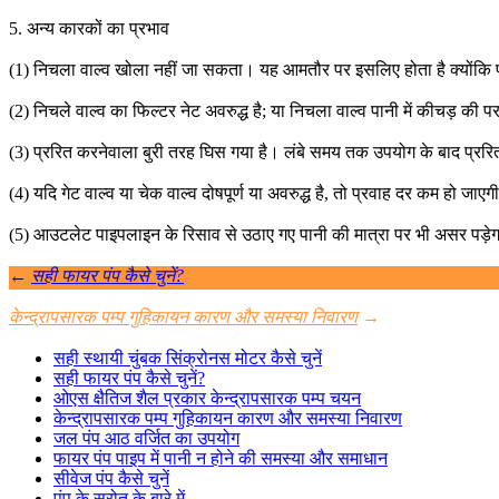
5. अन्य कारकों का प्रभाव
(1) निचला वाल्व खोला नहीं जा सकता। यह आमतौर पर इसलिए होता है क्योंकि पा
(2) निचले वाल्व का फिल्टर नेट अवरुद्ध है; या निचला वाल्व पानी में कीचड़ की पर
(3) प्ररित करनेवाला बुरी तरह घिस गया है। लंबे समय तक उपयोग के बाद प्ररित क
(4) यदि गेट वाल्व या चेक वाल्व दोषपूर्ण या अवरुद्ध है, तो प्रवाह दर कम हो जाए
(5) आउटलेट पाइपलाइन के रिसाव से उठाए गए पानी की मात्रा पर भी असर पड़े
←
सही फायर पंप कैसे चुनें?
केन्द्रापसारक पम्प गुहिकायन कारण और समस्या निवारण
→
सही स्थायी चुंबक सिंक्रोनस मोटर कैसे चुनें
सही फायर पंप कैसे चुनें?
ओएस क्षैतिज शैल प्रकार केन्द्रापसारक पम्प चयन
केन्द्रापसारक पम्प गुहिकायन कारण और समस्या निवारण
जल पंप आठ वर्जित का उपयोग
फायर पंप पाइप में पानी न होने की समस्या और समाधान
सीवेज पंप कैसे चुनें
पंप के स्रोत के बारे में