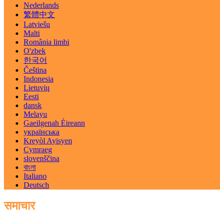
Nederlands
繁體中文
Latviešu
Malti
România limbi
O'zbek
한국어
Čeština
Indonesia
Lietuvių
Eesti
dansk
Melayu
Gaeilgenah Éireann
українська
Kreyòl Ayisyen
Cymraeg
slovenščina
বাংলা
Italiano
Deutsch
समाचार