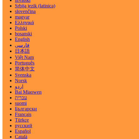
hrvatski
Srbija jezik (latinica)
slovenčina
magyar
Ελληνικά
Polski
bosanski
English
فارسی
日本語
Việt Nam
Português
简体中文
Svenska
Norsk
اردو
Bai Miaowen
עברית
suomi
Български
Français
Türkçe
русский
Español
Català