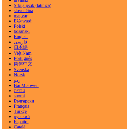
hrvatski
Srbija jezik (latinica)
slovenčina
magyar
Ελληνικά
Polski
bosanski
English
فارسی
日本語
Việt Nam
Português
简体中文
Svenska
Norsk
اردو
Bai Miaowen
עברית
suomi
Български
Français
Türkçe
русский
Español
Català