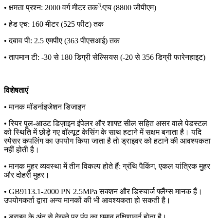
3
• क्षमता प्रश्न: 2000 वर्ग मीटर तक
/एच (8800 जीपीएम)
• हेड एच: 160 मीटर (525 फीट) तक
• दबाव पी: 2.5 एमपीए (363 पीएसआई) तक
• तापमान टी: -30 से 180 डिग्री सेल्सियस (-20 से 356 डिग्री फारेनहाइट)
विशेषताएं
• मानक मॉडर्नाइजेशन डिजाइन
• रियर पुल-आउट डिज़ाइन इंपेलर और शाफ्ट सील सहित असर वाले पेडस्टल
को स्थिति में छोड़े गए वॉल्यूट केसिंग के साथ हटाने में सक्षम बनाता है। यदि
स्पेसर कपलिंग का उपयोग किया जाता है तो ड्राइवर को हटाने की आवश्यकता
नहीं होती है।
• मानक मुहर व्यवस्था में तीन विकल्प होते हैं: ग्रंथि पैकिंग, एकल यांत्रिक मुहर
और दोहरी मुहर।
• GB9113.1-2000 PN 2.5MPa सक्शन और डिस्चार्ज फ्लैंग्स मानक हैं।
उपयोगकर्ता द्वारा अन्य मानकों की भी आवश्यकता हो सकती है।
• ड्राइव के अंत से देखने पर पंप का घुमाव दक्षिणावर्त होता है।