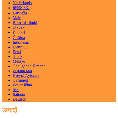
Nederlands
繁體中文
Latviešu
Malti
România limbi
O'zbek
한국어
Čeština
Indonesia
Lietuvių
Eesti
dansk
Melayu
Gaeilgenah Éireann
українська
Kreyòl Ayisyen
Cymraeg
slovenščina
বাংলা
Italiano
Deutsch
उत्पादों