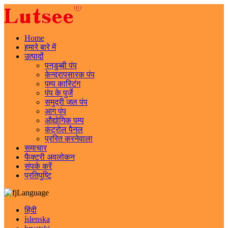
Home
हमारे बारे में
उत्पादों
पनडुब्बी पंप
केन्द्रापसारक पंप
पम्प कास्टिंग
पंप के पुर्जे
समुद्री जल पंप
आग पंप
औद्योगिक पम्प
कंट्रोल पैनल
प्ररित करनेवाला
समाचार
फैक्टरी अवलोकन
संपर्क करें
प्रतिपुष्टि
Language
हिंदी
íslenska