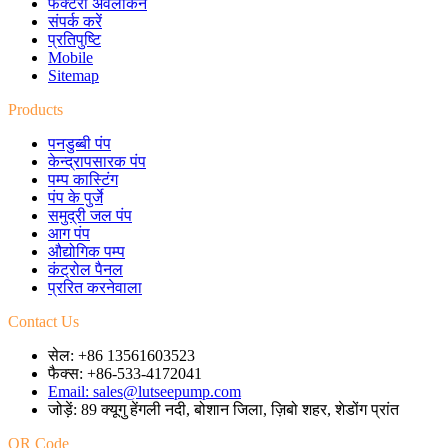
फैक्टरी अवलोकन
संपर्क करें
प्रतिपुष्टि
Mobile
Sitemap
Products
पनडुब्बी पंप
केन्द्रापसारक पंप
पम्प कास्टिंग
पंप के पुर्जे
समुद्री जल पंप
आग पंप
औद्योगिक पम्प
कंट्रोल पैनल
प्ररित करनेवाला
Contact Us
सेल: +86 13561603523
फैक्स: +86-533-4172041
Email: sales@lutseepump.com
जोड़ें: 89 क्यूगु हेंगली नदी, बोशान जिला, ज़िबो शहर, शेडोंग प्रांत
QR Code